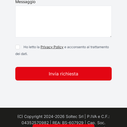
Messaggio
Ho letto la
Privacy Policy
e acconsento al trattamento
dei dati.
Invia richiesta
(C) Copyright 2024-2026 Soltec Srl | P.IVA e C.F.:
04352570982 | REA: BS-607929 | Cap. Soc.