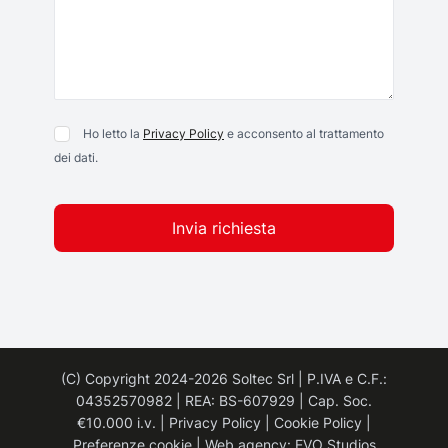
Ho letto la
Privacy Policy
e acconsento al trattamento
dei dati.
Invia richiesta
(C) Copyright 2024-2026 Soltec Srl | P.IVA e C.F.:
04352570982 | REA: BS-607929 | Cap. Soc.
€10.000 i.v. |
Privacy Policy
|
Cookie Policy
|
Preferenze cookie
|
Web agency: EVO Studios